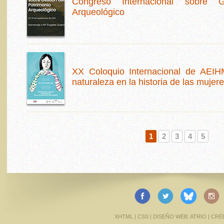
Congreso Internacional sobre G
Arqueológico
XX Coloquio Internacional de AEIHM
naturaleza en la historia de las mujere
1
2
3
4
5
XHTML
|
CSS
| DISEÑO WEB:
ATRIO
|
CRÉ