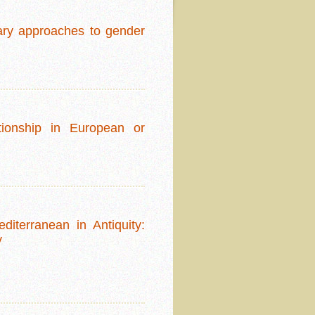
ary approaches to gender
ationship in European or
iterranean in Antiquity:
y