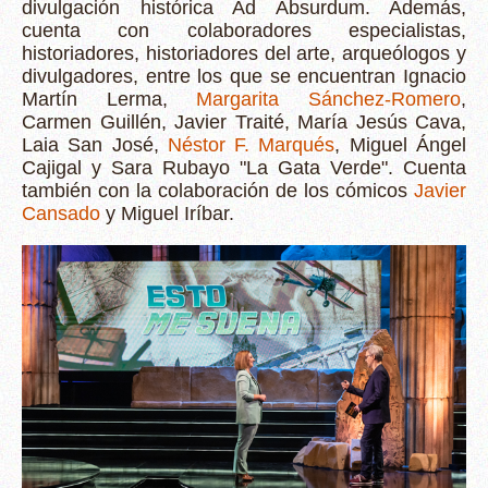
divulgación histórica Ad Absurdum
​. Además,
cuenta con colaboradores especialistas,
historiadores, historiadores del arte, arqueólogos y
divulgadores, entre los que se encuentran Ignacio
Martín Lerma,
Margarita Sánchez-Romero
,
Carmen Guillén, Javier Traité, María Jesús Cava,
Laia San José,
Néstor F. Marqués
, Miguel Ángel
Cajigal y Sara Rubayo "La Gata Verde".
Cuenta
también con la colaboración de los cómicos
Javier
Cansado
y Miguel Iríbar.