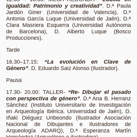
igualdad: Patrimonio y creatividad”
. D.ª Paula
Jardón Giner (Universidad de Valencia), D.ª
Antonia García Luque (Universidad de Jaén), D.ª
Clara Masriera Esquerra (Universidad Autónoma
de Barcelona), D. Alberto Luque (Bosco
Producciones).
Tarde
16.30–17.15:
“La evolución en Clave de
Género”
. D. Eduardo Saiz Alonso (Ilustrador).
Pausa
17.30- 20.00: TALLER-
“Re- Dibujar el pasado
con perspectiva de género”
. D.ª Ana B. Herranz
Sánchez (Instituto Universitario de Investigación
en Arqueología Ibérica. Universidad de Jaén), D.
Iñaki Diéguez Uribeondo (Ilustrador Asociación
Nacional de Dibujantes e Ilustradores de
Arqueología ADARQ), D.ª Esperanza Martín
Hernández (Arqueóloga e ilustradora).