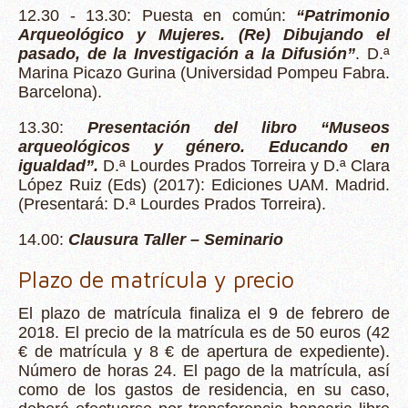
12.30 - 13.30: Puesta en común:
“Patrimonio
Arqueológico y Mujeres. (Re) Dibujando el
pasado, de la Investigación a la Difusión”
. D.ª
Marina Picazo Gurina (Universidad Pompeu Fabra.
Barcelona).
13.30:
Presentación del libro “Museos
arqueológicos y género. Educando en
igualdad”.
D.ª Lourdes Prados Torreira y D.ª Clara
López Ruiz (Eds) (2017): Ediciones UAM. Madrid.
(Presentará: D.ª Lourdes Prados Torreira).
14.00:
Clausura Taller – Seminario
Plazo de matrícula y precio
El plazo de matrícula finaliza el 9 de febrero de
2018. El precio de la matrícula es de 50 euros (42
€ de matrícula y 8 € de apertura de expediente).
Número de horas 24. El pago de la matrícula, así
como de los gastos de residencia, en su caso,