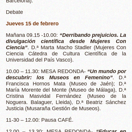
Barcelona).
Debate
Jueves 15 de febrero
Mañana 09.15 -10.00:
“Derribando prejuicios. La
divulgación científica desde Mujeres Con
Ciencia”
. D.ª Marta Macho Stadler (Mujeres Con
Ciencia Cátedra de Cultura Científica de la
Universidad del País Vasco).
10.00 – 11.30: MESA REDONDA-
“Un mundo por
descubrir: los Museos en Femenino”
. D.ª
Francisca Hornos Mata (Museo de Jaén); D.ª
María Morente del Monte (Museo de Málaga), D.ª
Cristina Masvidal Fernández (Museo de la
Noguera. Balaguer, Lleida), D.ª Beatriz Sánchez
Justicia (Musaraña Gestión de Museos).
11-30 – 12.00: Pausa CAFÉ.
12.00 – 13.30: MESA REDONDA-
“Educar en