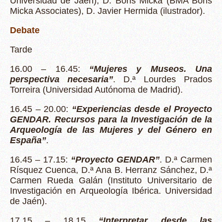
Universidad de Jaén), D. Boris Micka (BMA Boris
Micka Associates), D. Javier Hermida (ilustrador).
Debate
Tarde
16.00 – 16.45:
“Mujeres y Museos. Una
perspectiva necesaria”
. D.ª Lourdes Prados
Torreira (Universidad Autónoma de Madrid).
16.45 – 20.00:
“Experiencias desde el Proyecto
GENDAR. Recursos para la Investigación de la
Arqueología de las Mujeres y del Género en
España”
.
16.45 – 17.15:
“Proyecto GENDAR”
. D.ª Carmen
Rísquez Cuenca, D.ª Ana B. Herranz Sánchez, D.ª
Carmen Rueda Galán (Instituto Universitario de
Investigación en Arqueología Ibérica. Universidad
de Jaén).
17.15 – 18.15
“Interpretar desde las