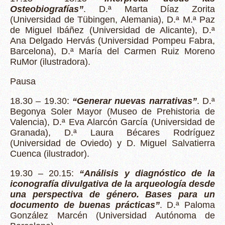
Osteobiografías”
. D.ª Marta Díaz Zorita
(Universidad de Tübingen, Alemania), D.ª M.ª Paz
de Miguel Ibáñez (Universidad de Alicante), D.ª
Ana Delgado Hervás (Universidad Pompeu Fabra,
Barcelona), D.ª María del Carmen Ruiz Moreno
RuMor (ilustradora).
Pausa
18.30 – 19.30:
“Generar nuevas narrativas”
. D.ª
Begonya Soler Mayor (Museo de Prehistoria de
Valencia), D.ª Eva Alarcón García (Universidad de
Granada), D.ª Laura Bécares Rodríguez
(Universidad de Oviedo) y D. Miguel Salvatierra
Cuenca (ilustrador).
19.30 – 20.15:
“Análisis y diagnóstico de la
iconografía divulgativa de la arqueología desde
una perspectiva de género. Bases para un
documento de buenas prácticas”
. D.ª Paloma
González Marcén (Universidad Autónoma de